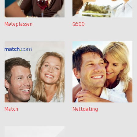
Møteplassen
Q500
Match
Nettdating