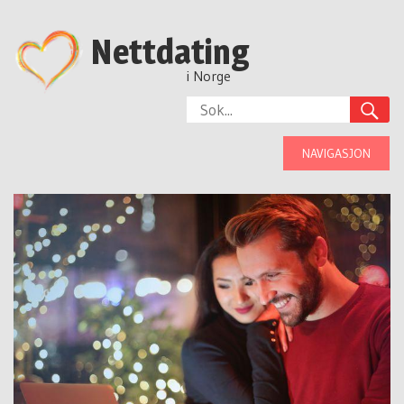
Nettdating
i Norge
NAVIGASJON