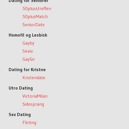
Dating for Seniorer
50plusstreffen
50plusMatch
SeniorDate
Homofil og Lesbisk
Gayby
Skeiv
GaySir
Dating for Kristne
Kristendate
Utro Dating
VictoriaMilan
Sidesprang
Sex Dating
Flirting