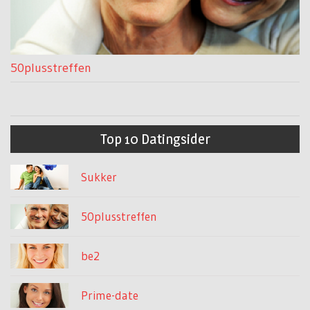
50plusstreffen
Top 10 Datingsider
Sukker
50plusstreffen
be2
Prime-date