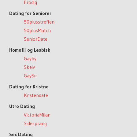
Frodig
Dating for Seniorer
50plusstreffen
50plusMatch
SeniorDate
Homofil og Lesbisk
Gayby
Skeiv
GaySir
Dating for Kristne
Kristendate
Utro Dating
VictoriaMilan
Sidesprang
Sex Dating