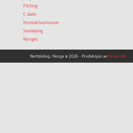
Flirting
C-date
Kontaktannonser
Sexdating
Norgex
Nettdating i Norge © 2026 - Produksjon av
Kloner AS