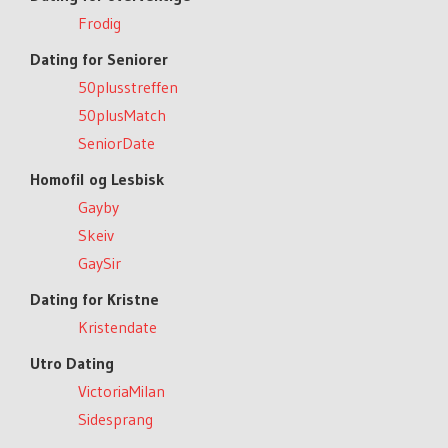
Frodig
Dating for Seniorer
50plusstreffen
50plusMatch
SeniorDate
Homofil og Lesbisk
Gayby
Skeiv
GaySir
Dating for Kristne
Kristendate
Utro Dating
VictoriaMilan
Sidesprang