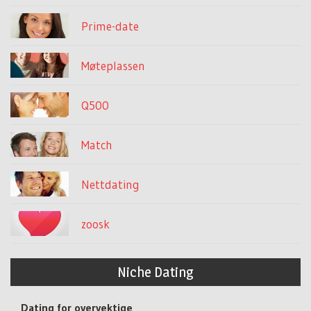
Prime-date
Møteplassen
Q500
Match
Nettdating
zoosk
Niche Dating
Dating for overvektige