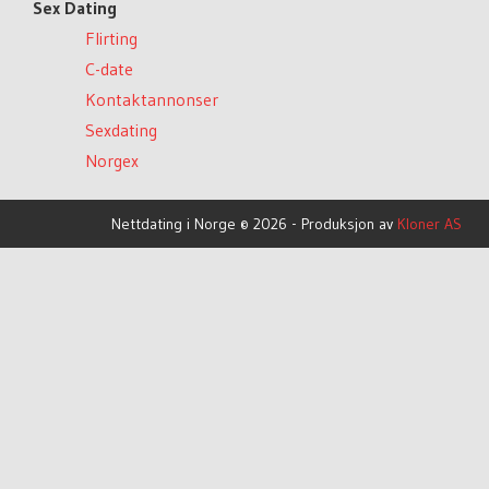
Sex Dating
Flirting
C-date
Kontaktannonser
Sexdating
Norgex
Nettdating i Norge © 2026 - Produksjon av
Kloner AS