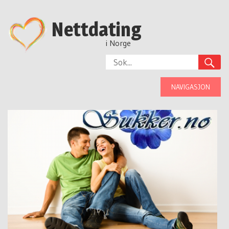
Nettdating
i Norge
NAVIGASJON