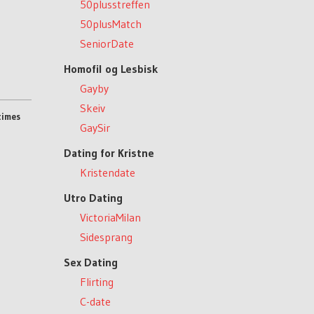
50plusstreffen
50plusMatch
SeniorDate
Homofil og Lesbisk
Gayby
Skeiv
times
GaySir
Dating for Kristne
Kristendate
Utro Dating
VictoriaMilan
Sidesprang
Sex Dating
Flirting
C-date