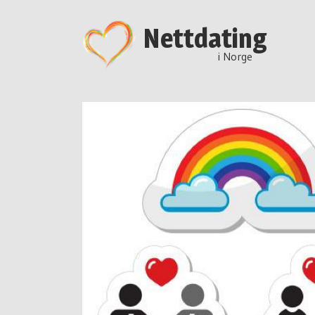
Nettdating
i Norge