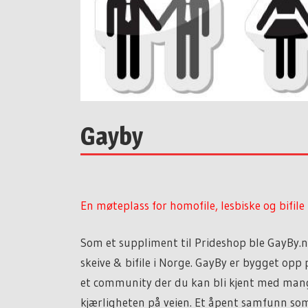
Gayby
En møteplass for homofile, lesbiske og bifil
Som et suppliment til Prideshop ble GayBy.n
skeive & bifile i Norge. GayBy er bygget opp
et community der du kan bli kjent med man
kjærligheten på veien. Et åpent samfunn som 