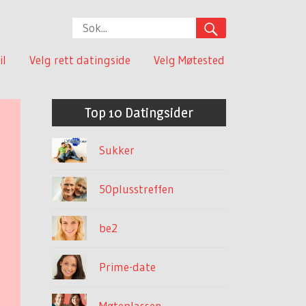
il
Velg rett datingside
Velg Møtested
Top 10 Datingsider
Sukker
e
50plusstreffen
be2
Prime-date
Møteplassen